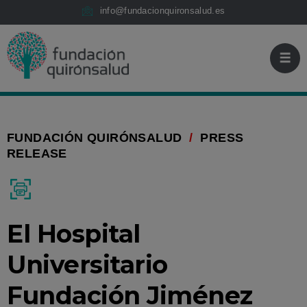
Jump to content
Fundación
Jump
info@fundacionquironsalud.es
Quirónsalud
to
content
FUNDACIÓN QUIRÓNSALUD
/
PRESS
RELEASE
PRINT
El Hospital
Universitario
Fundación Jiménez