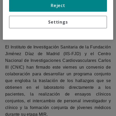
Reject
Settings
El Instituto de Investigación Sanitaria de la Fundación
Jiménez Díaz de Madrid (IIS-FJD) y el Centro
Nacional de Investigaciones Cardiovasculares Carlos
III (CNIC) han firmado este viernes un convenio de
colaboración para desarrollar un programa conjunto
que engloba la traslación de los hallazgos que se
obtienen en el laboratorio directamente a los
pacientes, la realización de ensayos clínicos
conjuntos, el intercambio de personal investigador y
clínico y la formación conjunta de jóvenes médicos
durante su etapa MIR.