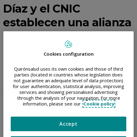
Díaz y el CNIC
establecen una alianza
para potenciar la
investigación en las
Cookies configuration
enfermedades del
Quirónsalud uses its own cookies and those of third
corazón
parties (located in countries whose legislation does
not guarantee an adequate level of data protection)
for user authentication, statistical analysis, improving
8/01/2016
services and showing personalised advertising
through the analysis of your navigation. For more
information, please see our
Cookie policy
Accept