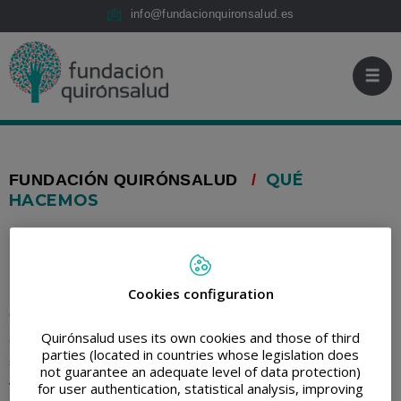
Jump to content
Fundación
Jump
info@fundacionquironsalud.es
Quirónsalud
to
content
QUÉ
FUNDACIÓN QUIRÓNSALUD
/
HACEMOS
PRINT
SHARE
RETWEET
SHARE
ON
LINKEDIN
Cookies configuration
Queremos llevar la salud más allá de los hospitales,
Quirónsalud uses its own cookies and those of third
acercándola a las personas, a sus familias y a la sociedad en
parties (located in countries whose legislation does
su conjunto. Para ello, promovemos el bienestar desde una
not guarantee an adequate level of data protection)
visión integral que combina prevención, acompañamiento,
for user authentication, statistical analysis, improving