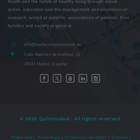
health and the habits of healthy living through social
action, education and the management and promotion of
research, aimed at patients, associations of patients, their
families and society in general.
info@fundacionquironsalud.es
Calle Ramírez de Arellano, 21
28043 Madrid, España
Link
Link
Link
Link
Link
Facebook
Twitter
Youtube
Linkedin
Instagram
to
to
to
to
to
external
external
external
external
external
application.
application.
application.
application.
application.
© 2026 Quirónsalud - All rights reserved
Mapa web
Aviso legal
Protección de datos
Cookies