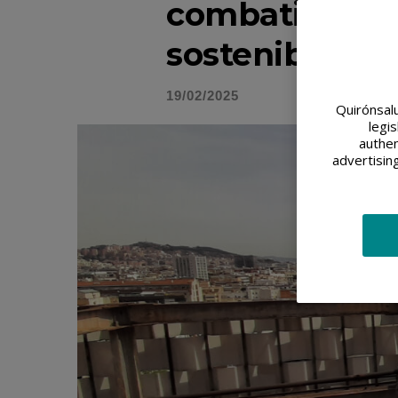
combatir la p
sostenibilidad
19/02/2025
Quirónsalu
legi
authen
advertisin