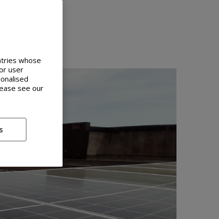
ntar la
untries whose
or user
sonalised
lease see our
s