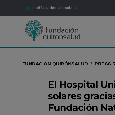
Jump to content
Fundación
Jump
info@fundacionquironsalud.es
Quirónsalud
to
content
FUNDACIÓN QUIRÓNSALUD
/
PRESS 
El Hospital Un
solares gracia
Fundación Nat