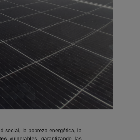
social, la pobreza energética, la
tes
vulnerables, garantizando las