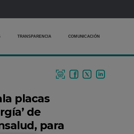
S
TRANSPARENCIA
COMUNICACIÓN
PRINT
SHARE
RETWEET
SHARE
ON
LINKEDIN
ala placas
rgía’ de
salud, para