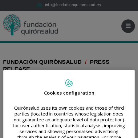
Jump to content
Fundación
Jump
info@fundacionquironsalud.es
Quirónsalud
to
content
FUNDACIÓN QUIRÓNSALUD
/
PRESS
RELEASE
PRINT
SHARE
RETWEET
SHARE
ON
LINKEDIN
Cookies configuration
La Fundación
Quirónsalud uses its own cookies and those of third
parties (located in countries whose legislation does
Quirónsalud impulsa la
not guarantee an adequate level of data protection)
for user authentication, statistical analysis, improving
innovación asistencial
services and showing personalised advertising
through the analysis of your navigation. For more