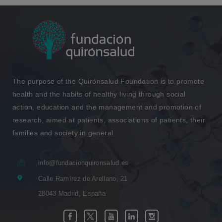
The purpose of the Quirónsalud Foundation is to promote
health and the habits of healthy living through social
action, education and the management and promotion of
research, aimed at patients, associations of patients, their
families and society in general.
info@fundacionquironsalud.es
Calle Ramírez de Arellano, 21
28043 Madrid, España
Link
Link
Link
Link
Link
Facebook
Twitter
Youtube
Linkedin
Instagram