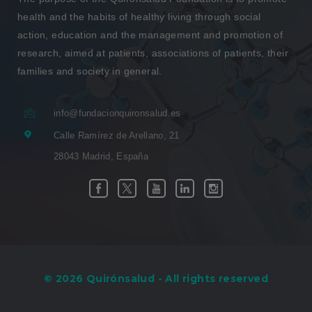
health and the habits of healthy living through social
action, education and the management and promotion of
research, aimed at patients, associations of patients, their
families and society in general.
info@fundacionquironsalud.es
Calle Ramírez de Arellano, 21
28043 Madrid, España
Link
Link
Link
Link
Link
Facebook
Twitter
Youtube
Linkedin
Instagram
to
to
to
to
to
external
external
external
external
external
application.
application.
application.
application.
application.
© 2026 Quirónsalud - All rights reserved