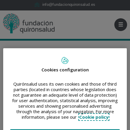
Jump to content
Fundación
Jump
info@fundacionquironsalud.es
Quirónsalud
to
content
FUNDACIÓN QUIRÓNSALUD
/
PRESS
RELEASE
Cookies configuration
PRINT
SHARE
RETWEET
SHARE
ON
Quirónsalud uses its own cookies and those of third
LINKEDIN
parties (located in countries whose legislation does
not guarantee an adequate level of data protection)
Fundación
for user authentication, statistical analysis, improving
services and showing personalised advertising
Quirónsalud y
through the analysis of your navigation. For more
information, please see our
Cookie policy
Fundación Recover,