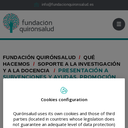
Saltar al contenido
Fundación
Saltar
info@fundacionquironsalud.es
Quirónsalud
al
contenido
FUNDACIÓN QUIRÓNSALUD
/
QUÉ
HACEMOS
/
SOPORTE A LA INVESTIGACIÓN
PRESENTACIÓN A
Y A LA DOCENCIA
/
SUBVENCIONES Y AYUDAS, PROMOCIÓN
DE LA INVESTIGACIÓN
IMPRIMIR
COMPARTIR
RETWEET
COMPARTIR
Cookies configuration
EN
LINKEDIN
Quirónsalud uses its own cookies and those of third
parties (located in countries whose legislation does
La Fundación Quironsalud, es una de las herramientas de las
not guarantee an adequate level of data protection)
que dispone el Grupo Quironsalud para acceder a