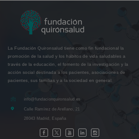
La Fundación Quironsalud tiene como fin fundacional la
promoción de la salud y los hábitos de vida saludables a
través de la educación, el fomento de la investigación y la
acción social destinada a los pacientes, asociaciones de
pacientes, sus familias y a la sociedad en general.
info@fundacionquironsalud.es
Calle Ramírez de Arellano, 21
28043 Madrid, España
Enlace
Enlace
Enlace
Enlace
Enlace
Facebook
Twitter
Youtube
Linkedin
Instagram