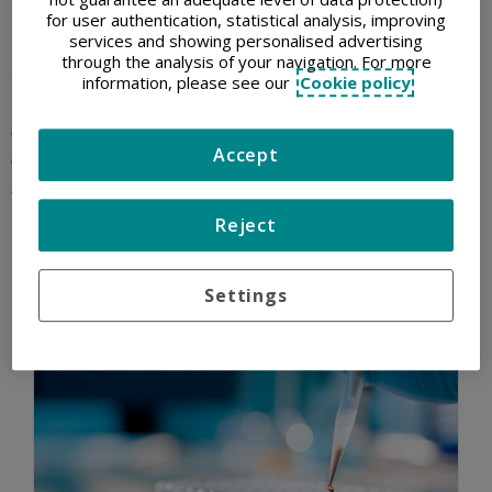
for user authentication, statistical analysis, improving
services and showing personalised advertising
El grupo Quironsalud cuenta con la Fundación como
through the analysis of your navigation. For more
herramienta para acceder a convocatorias en la que sea
information, please see our
Cookie policy
necesaria la participación de una entidad sin animo de lucro
dediciada a la gestión del conocimiento médico y a lctividades
Accept
de índole solical en benificio de pacientes , sus familias y la
sociedad en general.
Reject
Settings