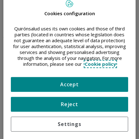
una cultura
Cookies configuration
El objetivo es abordar el reto de la seguridad
Quirónsalud uses its own cookies and those of third
parties (located in countries whose legislation does
del paciente, intentando aunar los diferentes
not guarantee an adequate level of data protection)
for user authentication, statistical analysis, improving
puntos de vista y experiencias de todos los
services and showing personalised advertising
asistentes.
through the analysis of your navigation. For more
information, please see our
Cookie policy
Accept
Reject
Settings