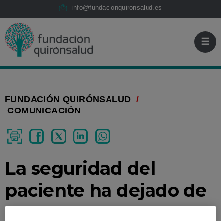
Saltar al contenido
Fundación
Saltar
info@fundacionquironsalud.es
Quirónsalud
al
contenido
FUNDACIÓN QUIRÓNSALUD
/
COMUNICACIÓN
IMPRIMIR
COMPARTIR
RETWEET
COMPARTIR
EN
LINKEDIN
La seguridad del
paciente ha dejado de
ser una moda para ser