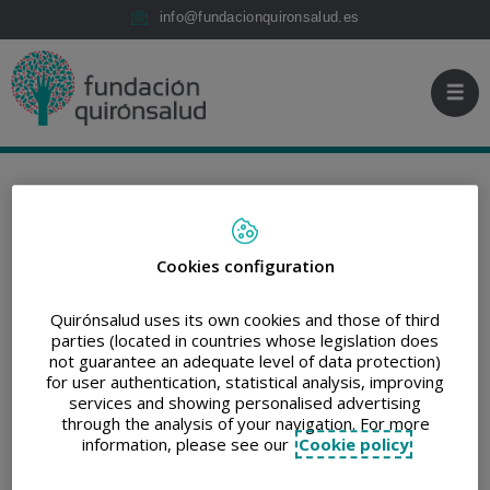
Saltar al contenido
Fundación
Saltar
info@fundacionquironsalud.es
Quirónsalud
al
contenido
FUNDACIÓN QUIRÓNSALUD
/
COMUNICACIÓN
Cookies configuration
IMPRIMIR
COMPARTIR
RETWEET
COMPARTIR
EN
Quirónsalud uses its own cookies and those of third
LINKEDIN
parties (located in countries whose legislation does
Fundación
not guarantee an adequate level of data protection)
for user authentication, statistical analysis, improving
services and showing personalised advertising
Quirónsalud y
through the analysis of your navigation. For more
information, please see our
Cookie policy
Fundación Recover,