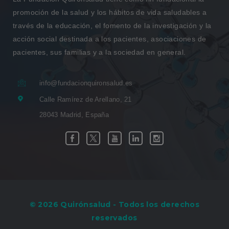
promoción de la salud y los hábitos de vida saludables a
través de la educación, el fomento de la investigación y la
acción social destinada a los pacientes, asociaciones de
pacientes, sus familias y a la sociedad en general.
info@fundacionquironsalud.es
Calle Ramírez de Arellano, 21
28043 Madrid, España
Enlace
Enlace
Enlace
Enlace
Enlace
Facebook
Twitter
Youtube
Linkedin
Instagram
a
a
a
a
a
una
una
una
una
una
aplicación
aplicación
aplicación
aplicación
aplicación
© 2026 Quirónsalud - Todos los derechos
reservados
externa.
externa.
externa.
externa.
externa.