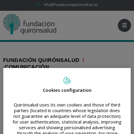
Saltar al contenido
Fundación
Saltar
info@fundacionquironsalud.es
Quirónsalud
al
contenido
FUNDACIÓN QUIRÓNSALUD
/
COMUNICACIÓN
IMPRIMIR
COMPARTIR
RETWEET
COMPARTIR
EN
LINKEDIN
Cookies configuration
Cada Paso cuenta llega
Quirónsalud uses its own cookies and those of third
parties (located in countries whose legislation does
a la meta
not guarantee an adequate level of data protection)
for user authentication, statistical analysis, improving
services and showing personalised advertising
17/01/2025
through the analysis of your navigation. For more